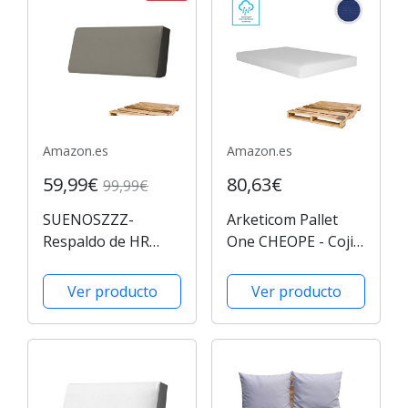
de algodón para
terrazas y jardines....
Amazon.es
Amazon.es
59,99€
80,63€
99,99€
SUENOSZZZ-
Arketicom Pallet
Respaldo de HR
One CHEOPE - Cojin
para palet.
Asiento para Sofa
Enfundado en
en Euro Palet con
Ver producto
Ver producto
Polipiel hidrofugo
tejido para Exterior
Ceniza (Repelente al
Impermeable y
agua -
Desenfundable -
impermeable.)
interior Espuma de
Exterior e interior.
Poliuretano...