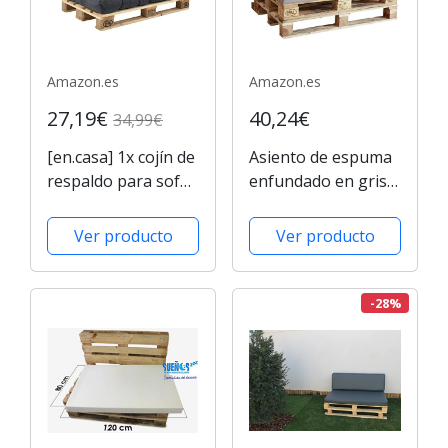
Amazon.es
Amazon.es
27,19€
40,24€
34,99€
[en.casa] 1x cojín de
Asiento de espuma
respaldo para sofá-
enfundado en gris
palé / para
para Sofá Palet
europalé [gris
Ver producto
Ver producto
oscuro] cojín
In/Outdoor - cojín
acolchado - válido
-28%
para exteriores