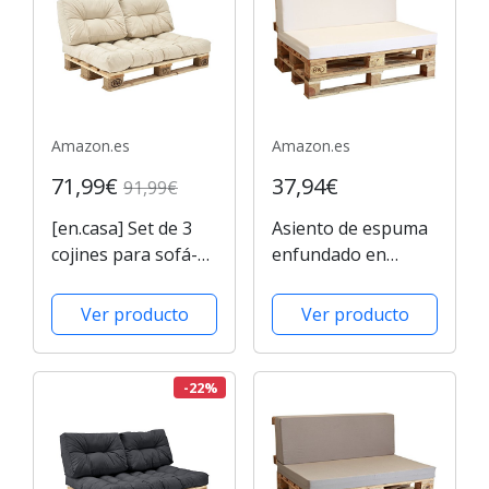
Amazon.es
Amazon.es
71,99€
37,94€
91,99€
[en.casa] Set de 3
Asiento de espuma
cojines para sofá-
enfundado en
palé - cojín de
blanco para Sofá
asiento + cojines de
Palet
Ver producto
Ver producto
respaldo
acolchados [beige]
para europalé
-22%
In/Outdoor