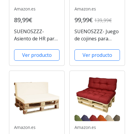
Amazon.es
Amazon.es
89,99€
99,99€
139,99€
SUENOSZZZ-
SUENOSZZZ- Juego
Asiento de HR para
de cojines para
palet. Enfundado en
palet europeo.
Polipiel hidrofugo
Asiento y Respaldo
Ver producto
Ver producto
Blanco (Repelente
de Espumacion HR
al agua -
enfundado en
impermeable.)
Polipiel Ceniza
Exterior e interior.
Hidrofugo. Exterior
120 x 80 x 10
e interior....
Amazon.es
Amazon.es