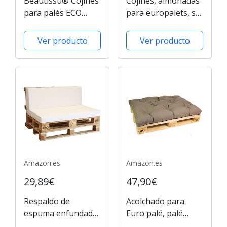
Beautissu® Cojines
Cojines, almohadas
para palés ECO
para europalets, set
Style - Cojín de
de 6 almohadas
respaldo
Ver producto
Ver producto
120x40x10-20 cm :
Gris claro - Cojín:
Respaldo (1 pieza)
Amazon.es
Amazon.es
29,89€
47,90€
Respaldo de
Acolchado para
espuma enfundado
Euro palé, palé
en blanco para Sofá
acolchado, palé