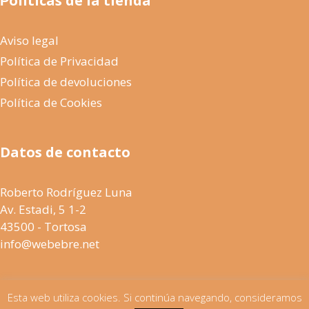
Ṕolíticas de la tienda
Aviso legal
Política de Privacidad
Política de devoluciones
Política de Cookies
Datos de contacto
Roberto Rodríguez Luna
Av. Estadi, 5 1-2
43500 - Tortosa
info@webebre.net
Esta web utiliza cookies. Si continúa navegando, consideramos
© 2026 www.depalets.es · Web desarrollada por