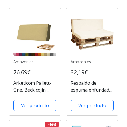
Europaleten
Amazon.es
Amazon.es
76,69€
32,19€
Arketicom Pallett-
Respaldo de
One, Beck cojín
espuma enfundado
para sofá Euro
en beige para Sofá
Pallet en varias
Palet
Ver producto
Ver producto
medidas y colores,
poliuretano alta
densidad HD mezcla
-40%