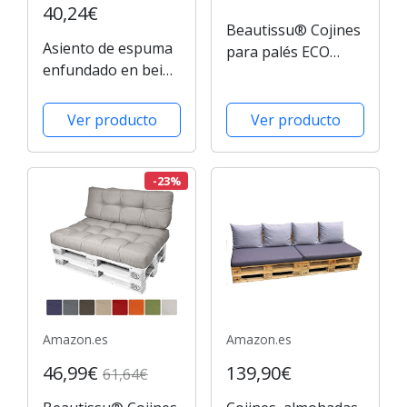
40,24€
Beautissu® Cojines
Asiento de espuma
para palés ECO
enfundado en beige
Style - Cojín de
para Sofá Palet
respaldo
120x40x10-20 cm :
Ver producto
Ver producto
Rojo - Cojín:
Respaldo (1 pieza)
-23%
Amazon.es
Amazon.es
46,99€
139,90€
61,64€