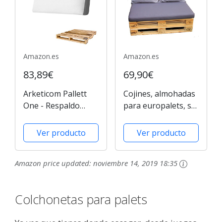
120 x 80 x 40 x 15...
Amazon.es
Amazon.es
83,89€
69,90€
Arketicom Pallett
Cojines, almohadas
One - Respaldo
para europalets, set
Cojin para Sofa
de 3 almohadas
hecho en Euro Palet
Ver producto
Ver producto
- Polipiel con Funda
Desenfundable y
Amazon price updated:
noviembre 14, 2019 18:35
Espuma de
Poliuretano Alta
Densidad - apto
Colchonetas para palets
para...