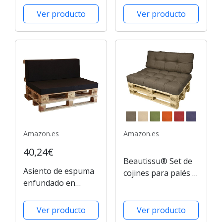
Palet
Cojín 120 x 80 x 15
Ver producto
Ver producto
cm, color gris
Amazon.es
Amazon.es
40,24€
Beautissu® Set de
Asiento de espuma
cojines para palés -
enfundado en
Cojín de asiento y
negro para Sofá
cojín de respaldo
Palet
120x80x15 cm -
Ver producto
Ver producto
Antracita -